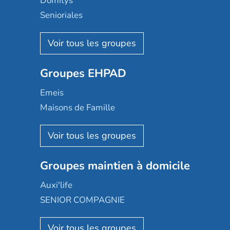
Domitys
Senioriales
Nohée
Les Résidentiels
Ovelia
Groupes EHPAD
Mobicap
Domusvi
Emeis
Happy Senior
Maisons de Famille
Espace et vie
Korian
Aquarelia
Emera
Nexity edenea
Colisée
Les jardins d'Arcadie
Groupes maintien à domicile
Groupe SOS
Occitalia
Le Noble Âge
Auxi'life
Appartseniors
Almage
SENIOR COMPAGNIE
Villa beausoleil
Pavonis santé
AGE D'OR Services
Reseda
Résidalya