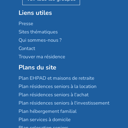
Stella management
Groupe aplus
Liens utiles
Les villages d'or
Sérénys
Presse
Résidences services Villa Médicis
Sites thématiques
Qui sommes-nous ?
Contact
Trouver ma résidence
Plans du site
Plan EHPAD et maisons de retraite
Plan résidences seniors à la location
Plan résidences seniors à l'achat
Plan résidences seniors à l'investissement
Plan hébergement familial
Plan services à domicile
Plan colocation seniors