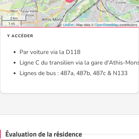
2 km
1 mi
Leaflet
| Map data ©
OpenStreetMap
contributors
Y ACCÉDER
Par voiture via la D118
Ligne C du transilien via la gare d'Athis-Mon
Lignes de bus : 487a, 487b, 487c & N133
Évaluation de la résidence