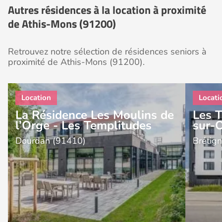
Autres résidences à la location à proximité
de Athis-Mons (91200)
Retrouvez notre sélection de résidences seniors à
proximité de Athis-Mons (91200).
La Résidence Les Moulins de
Les 
l’Orge - Les Templitudes
sur-
Dourdan (91410)
Brétig