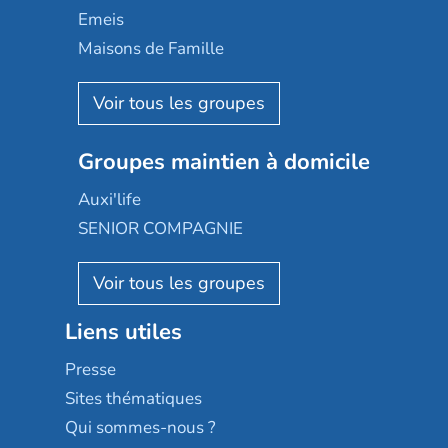
Domusvi
Emeis
Happy Senior
Maisons de Famille
Espace et vie
Korian
Aquarelia
Emera
Nexity edenea
Colisée
Les jardins d'Arcadie
Groupes maintien à domicile
Groupe SOS
Occitalia
Le Noble Âge
Auxi'life
Appartseniors
Almage
SENIOR COMPAGNIE
Villa beausoleil
Pavonis santé
AGE D'OR Services
Reseda
Résidalya
Stella management
Groupe aplus
Liens utiles
Les villages d'or
Sérénys
Presse
Résidences services Villa Médicis
Sites thématiques
Qui sommes-nous ?