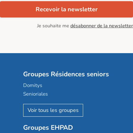
Recevoir la newsletter
Je souhaite me
désabonner de la newsletter
Groupes Résidences seniors
Domitys
Senioriales
Nohée
Les Résidentiels
Ovelia
Groupes EHPAD
Mobicap