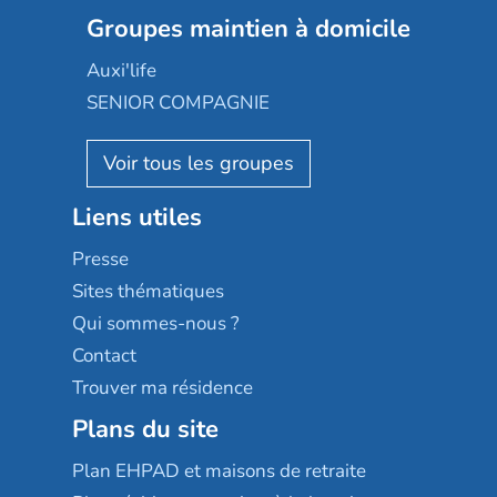
Les jardins d'Arcadie
Groupes maintien à domicile
Groupe SOS
Occitalia
Le Noble Âge
Auxi'life
Appartseniors
Almage
SENIOR COMPAGNIE
Villa beausoleil
Pavonis santé
AGE D'OR Services
Reseda
Résidalya
Stella management
Groupe aplus
Liens utiles
Les villages d'or
Sérénys
Presse
Résidences services Villa Médicis
Sites thématiques
Qui sommes-nous ?
Contact
Trouver ma résidence
Plans du site
Plan EHPAD et maisons de retraite