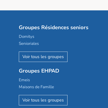
Groupes Résidences seniors
Domitys
Senioriales
Nohée
Les Résidentiels
Ovelia
Groupes EHPAD
Mobicap
Domusvi
Emeis
Happy Senior
Maisons de Famille
Espace et vie
Korian
Aquarelia
Emera
Nexity edenea
Colisée