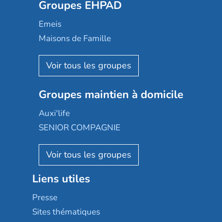
Groupes EHPAD
Mobicap
Domusvi
Emeis
Happy Senior
Maisons de Famille
Espace et vie
Korian
Aquarelia
Emera
Nexity edenea
Colisée
Les jardins d'Arcadie
Groupes maintien à domicile
Groupe SOS
Occitalia
Le Noble Âge
Auxi'life
Appartseniors
Almage
SENIOR COMPAGNIE
Villa beausoleil
Pavonis santé
AGE D'OR Services
Reseda
Résidalya
Stella management
Groupe aplus
Liens utiles
Les villages d'or
Sérénys
Presse
Résidences services Villa Médicis
Sites thématiques