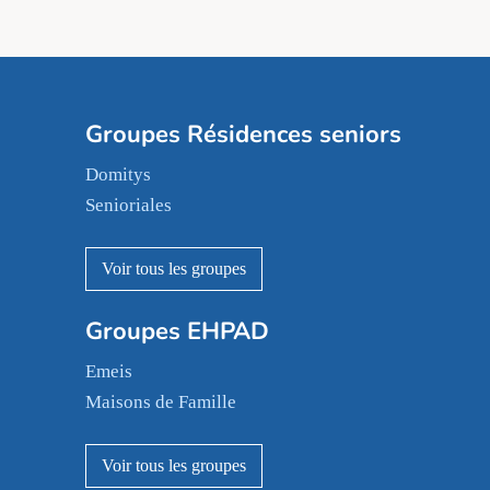
Groupes Résidences seniors
Domitys
Senioriales
Nohée
Les Résidentiels
Ovelia
Groupes EHPAD
Mobicap
Domusvi
Emeis
Happy Senior
Maisons de Famille
Espace et vie
Korian
Aquarelia
Emera
Nexity edenea