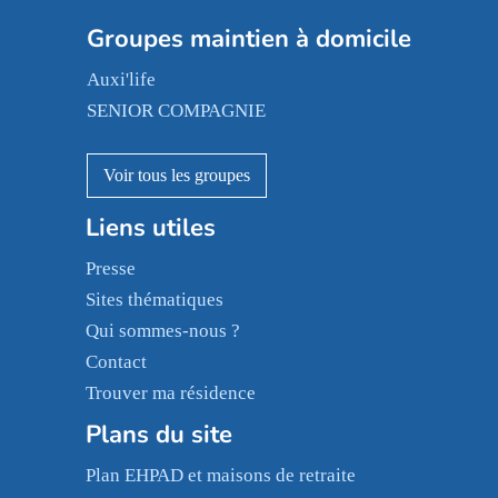
Colisée
Les jardins d'Arcadie
Groupes maintien à domicile
Groupe SOS
Occitalia
Le Noble Âge
Auxi'life
Appartseniors
Almage
SENIOR COMPAGNIE
Villa beausoleil
Pavonis santé
AGE D'OR Services
Reseda
Résidalya
Stella management
Groupe aplus
Les villages d'or
Liens utiles
Sérénys
Presse
Résidences services Villa Médicis
Sites thématiques
Qui sommes-nous ?
Contact
Trouver ma résidence
Plans du site
Plan EHPAD et maisons de retraite