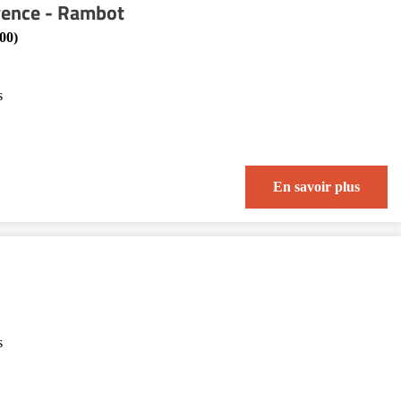
vence - Rambot
00)
s
En savoir plus
s