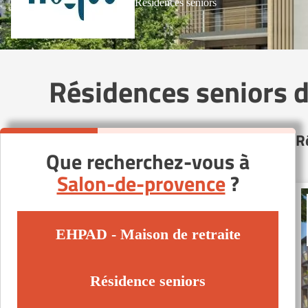
Résidences seniors
Résidences seniors 
R
Que recherchez-vous à
Salon-de-provence
?
EHPAD - Maison de retraite
Résidence seniors