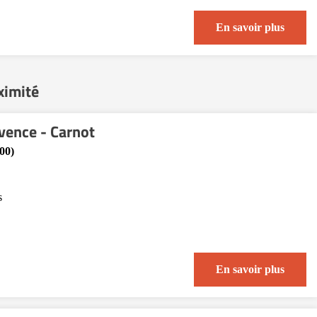
En savoir plus
ximité
vence - Carnot
00)
s
En savoir plus