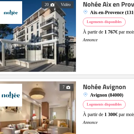
Nohée Aix en Pro
20
Vidéo
Aix-en-Provence (131
Logements disponibles
À partir de
1 767€
par moi
Annonce
Nohée Avignon
7
Avignon (84000)
Logements disponibles
À partir de
1 300€
par moi
Annonce