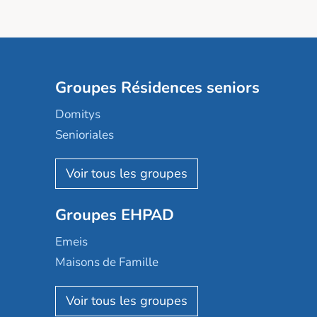
Groupes Résidences seniors
Domitys
Senioriales
Nohée
Les Résidentiels
Ovelia
Groupes EHPAD
Mobicap
Domusvi
Emeis
Happy Senior
Maisons de Famille
Espace et vie
Korian
Aquarelia
Emera