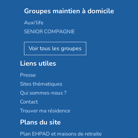
Nexity edenea
Colisée
Les jardins d'Arcadie
Groupes maintien à domicile
Groupe SOS
Occitalia
Le Noble Âge
Auxi'life
Appartseniors
Almage
SENIOR COMPAGNIE
Villa beausoleil
Pavonis santé
AGE D'OR Services
Reseda
Résidalya
Stella management
Groupe aplus
Liens utiles
Les villages d'or
Sérénys
Presse
Résidences services Villa Médicis
Sites thématiques
Qui sommes-nous ?
Contact
Trouver ma résidence
Plans du site
Plan EHPAD et maisons de retraite