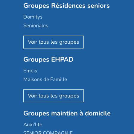
Groupes Résidences seniors
Domitys
Senioriales
Nohée
Les Résidentiels
Ovelia
Groupes EHPAD
Mobicap
Domusvi
Emeis
Happy Senior
Maisons de Famille
Espace et vie
Korian
Aquarelia
Emera
Nexity edenea
Colisée
Les jardins d'Arcadie
Groupes maintien à domicile
Groupe SOS
Occitalia
Le Noble Âge
Auxi'life
Appartseniors
Almage
SENIOR COMPAGNIE