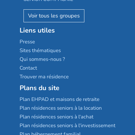
Villa beausoleil
Pavonis santé
AGE D'OR Services
Reseda
Résidalya
Stella management
Groupe aplus
Liens utiles
Les villages d'or
Sérénys
Presse
Résidences services Villa Médicis
Sites thématiques
Qui sommes-nous ?
Contact
Trouver ma résidence
Plans du site
Plan EHPAD et maisons de retraite
Plan résidences seniors à la location
Plan résidences seniors à l'achat
Plan résidences seniors à l'investissement
Plan hébergement familial