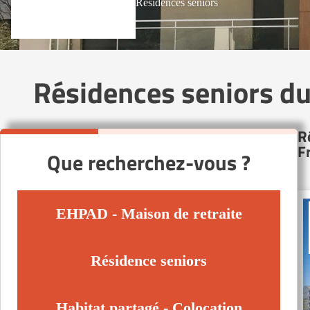
Résidences seniors
Résidences seniors d
R
F
Que recherchez-vous ?
EHPAD - Maison de retraite
Résidence seniors
Habitat partagé - Colocation