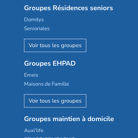
Groupes Résidences seniors
Domitys
Senioriales
Nohée
Les Résidentiels
Ovelia
Groupes EHPAD
Mobicap
Domusvi
Emeis
Happy Senior
Maisons de Famille
Espace et vie
Korian
Aquarelia
Emera
Nexity edenea
Colisée
Les jardins d'Arcadie
Groupes maintien à domicile
Groupe SOS
Occitalia
Le Noble Âge
Auxi'life
Appartseniors
Almage