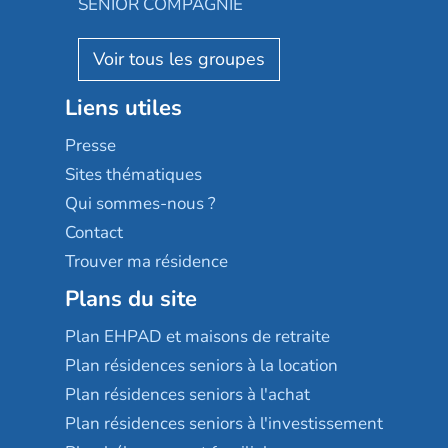
SENIOR COMPAGNIE
Villa beausoleil
Pavonis santé
AGE D'OR Services
Reseda
Résidalya
Stella management
Groupe aplus
Liens utiles
Les villages d'or
Sérénys
Presse
Résidences services Villa Médicis
Sites thématiques
Qui sommes-nous ?
Contact
Trouver ma résidence
Plans du site
Plan EHPAD et maisons de retraite
Plan résidences seniors à la location
Plan résidences seniors à l'achat
Plan résidences seniors à l'investissement