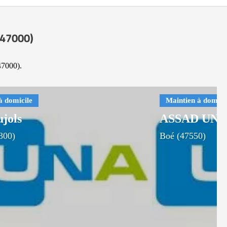
(47000)
47000).
jols
ASSAD UNA 
300)
Boé (47550)