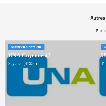
Autres
Retrou
UNA Guyenne 47
U
Seyches (47350)
To