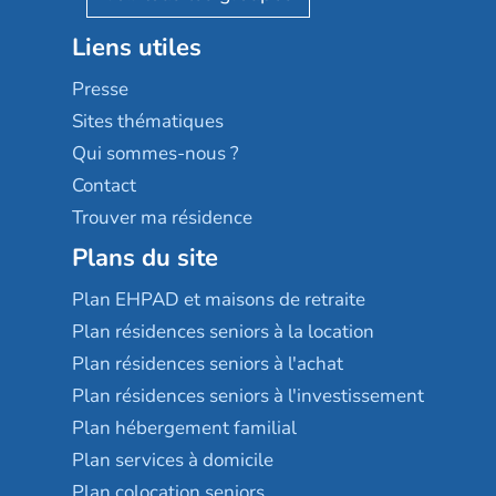
Stella management
Groupe aplus
Liens utiles
Les villages d'or
Sérénys
Presse
Résidences services Villa Médicis
Sites thématiques
Qui sommes-nous ?
Contact
Trouver ma résidence
Plans du site
Plan EHPAD et maisons de retraite
Plan résidences seniors à la location
Plan résidences seniors à l'achat
Plan résidences seniors à l'investissement
Plan hébergement familial
Plan services à domicile
Plan colocation seniors