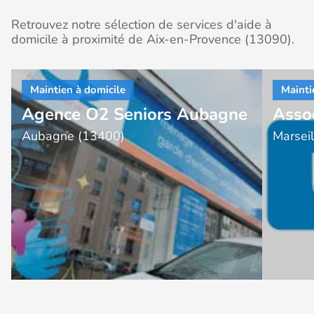
Retrouvez notre sélection de services d'aide à
domicile à proximité de Aix-en-Provence (13090).
Agence O2 Seniors Aubagne
Asso
Aubagne (13400)
Marsei