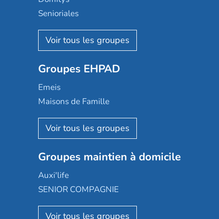
Senioriales
Nohée
Les Résidentiels
Ovelia
Groupes EHPAD
Mobicap
Domusvi
Emeis
Happy Senior
Maisons de Famille
Espace et vie
Korian
Aquarelia
Emera
Nexity edenea
Colisée
Les jardins d'Arcadie
Groupes maintien à domicile
Groupe SOS
Occitalia
Le Noble Âge
Auxi'life
Appartseniors
Almage
SENIOR COMPAGNIE
Villa beausoleil
Pavonis santé
AGE D'OR Services
Reseda
Résidalya