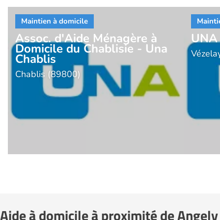
Assoc. d'Aide Ménagère à
UNA 
Domicile du Chablisie - Una
Vézela
Chablis
Chablis (89800)
Aide à domicile à proximité de Angely