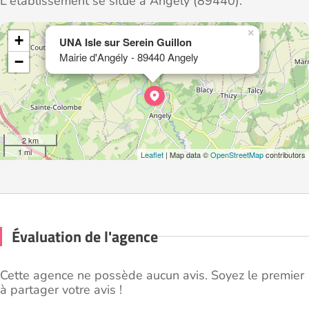
L'établissement se situe à Angely (89440).
×
+
UNA Isle sur Serein Guillon
Mairie d'Angély - 89440 Angely
−
2 km
1 mi
Leaflet
| Map data ©
OpenStreetMap
contributors
Évaluation de l'agence
Cette agence ne possède aucun avis. Soyez le premier
à partager votre avis !