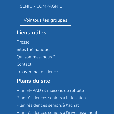
Appartseniors
Almage
SENIOR COMPAGNIE
Villa beausoleil
Pavonis santé
AGE D'OR Services
Reseda
Résidalya
Stella management
Groupe aplus
Liens utiles
Les villages d'or
Sérénys
Presse
Résidences services Villa Médicis
Sites thématiques
Qui sommes-nous ?
Contact
Trouver ma résidence
Plans du site
Plan EHPAD et maisons de retraite
Plan résidences seniors à la location
Plan résidences seniors à l'achat
Plan résidences seniors à l'investissement