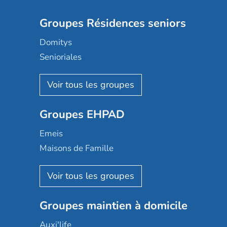
Groupes Résidences seniors
Domitys
Senioriales
Nohée
Les Résidentiels
Ovelia
Groupes EHPAD
Mobicap
Domusvi
Emeis
Happy Senior
Maisons de Famille
Espace et vie
Korian
Aquarelia
Emera
Nexity edenea
Colisée
Les jardins d'Arcadie
Groupes maintien à domicile
Groupe SOS
Occitalia
Le Noble Âge
Auxi'life