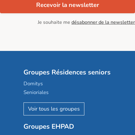
Recevoir la newsletter
Je souhaite me
désabonner de la newsletter
Groupes Résidences seniors
Domitys
Senioriales
Nohée
Les Résidentiels
Ovelia
Groupes EHPAD
Mobicap