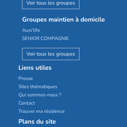
Aquarelia
Emera
Nexity edenea
Colisée
Les jardins d'Arcadie
Groupes maintien à domicile
Groupe SOS
Occitalia
Le Noble Âge
Auxi'life
Appartseniors
Almage
SENIOR COMPAGNIE
Villa beausoleil
Pavonis santé
AGE D'OR Services
Reseda
Résidalya
Stella management
Groupe aplus
Liens utiles
Les villages d'or
Sérénys
Presse
Résidences services Villa Médicis
Sites thématiques
Qui sommes-nous ?
Contact
Trouver ma résidence
Plans du site