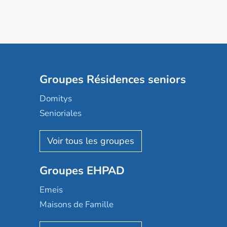
Groupes Résidences seniors
Domitys
Senioriales
Nohée
Les Résidentiels
Ovelia
Groupes EHPAD
Mobicap
Domusvi
Emeis
Happy Senior
Maisons de Famille
Espace et vie
Korian