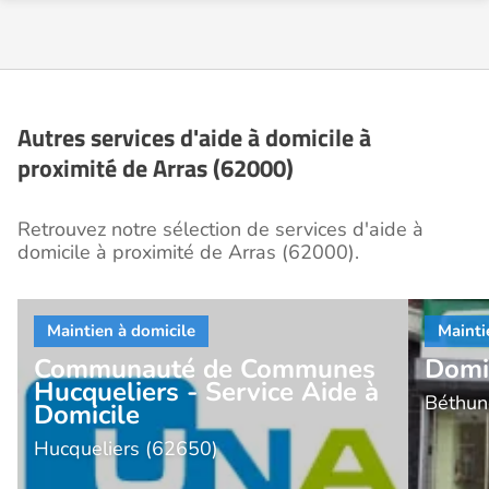
Autres services d'aide à domicile à
proximité de Arras (62000)
Retrouvez notre sélection de services d'aide à
domicile à proximité de Arras (62000).
Communauté de Communes
Domi
Hucqueliers - Service Aide à
Béthun
Domicile
Hucqueliers (62650)