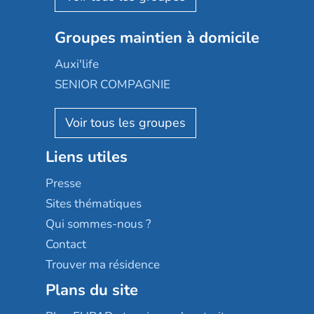
Nexity edenea
Colisée
Les jardins d'Arcadie
Groupes maintien à domicile
Groupe SOS
Occitalia
Le Noble Âge
Auxi'life
Appartseniors
Almage
SENIOR COMPAGNIE
Villa beausoleil
Pavonis santé
AGE D'OR Services
Reseda
Résidalya
Stella management
Groupe aplus
Liens utiles
Les villages d'or
Sérénys
Presse
Résidences services Villa Médicis
Sites thématiques
Qui sommes-nous ?
Contact
Trouver ma résidence
Plans du site