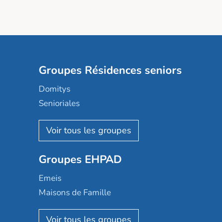
Groupes Résidences seniors
Domitys
Senioriales
Nohée
Les Résidentiels
Ovelia
Groupes EHPAD
Mobicap
Domusvi
Emeis
Happy Senior
Maisons de Famille
Espace et vie
Korian
Aquarelia
Emera