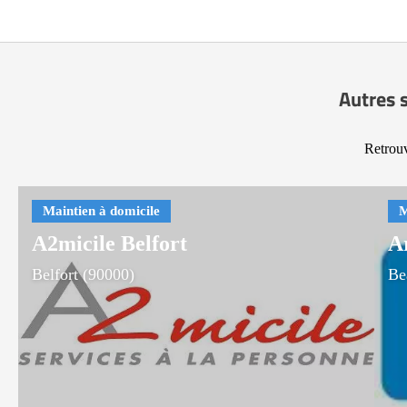
Autres s
Retrouv
A2micile Belfort
A
Belfort (90000)
Be