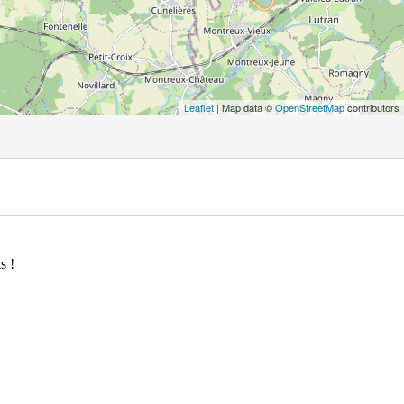
Leaflet
| Map data ©
OpenStreetMap
contributors
s !