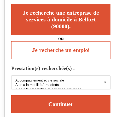
Je recherche une entreprise de
services à domicile à Belfort
(90000).
ou
Je recherche un emploi
Prestation(s) recherchée(s) :
Continuer