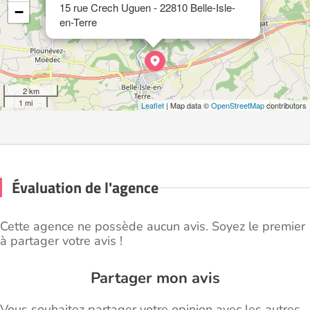
15 rue Crech Uguen - 22810 Belle-Isle-
−
en-Terre
2 km
1 mi
Leaflet
| Map data ©
OpenStreetMap
contributors
Évaluation de l'agence
Cette agence ne possède aucun avis. Soyez le premier
à partager votre avis !
Partager mon avis
Vous souhaitez partager votre opinion avec les autres