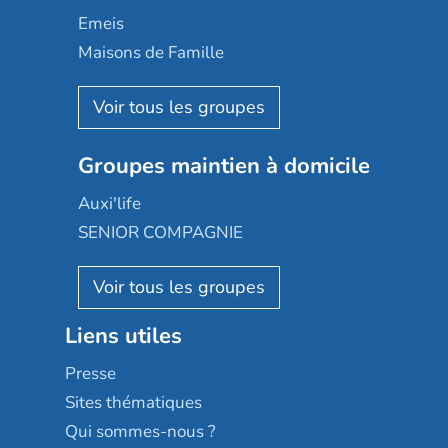
Domusvi
Emeis
Happy Senior
Maisons de Famille
Espace et vie
Korian
Aquarelia
Emera
Nexity edenea
Colisée
Les jardins d'Arcadie
Groupes maintien à domicile
Groupe SOS
Occitalia
Le Noble Âge
Auxi'life
Appartseniors
Almage
SENIOR COMPAGNIE
Villa beausoleil
Pavonis santé
AGE D'OR Services
Reseda
Résidalya
Stella management
Groupe aplus
Liens utiles
Les villages d'or
Sérénys
Presse
Résidences services Villa Médicis
Sites thématiques
Qui sommes-nous ?