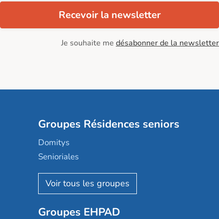
Recevoir la newsletter
Je souhaite me
désabonner de la newsletter
Groupes Résidences seniors
Domitys
Senioriales
Nohée
Les Résidentiels
Ovelia
Groupes EHPAD
Mobicap