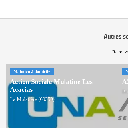
Autres se
Retrouve
Action Sociale Mulatine Les
A
Acacias
Br
La Mulatière (69350)