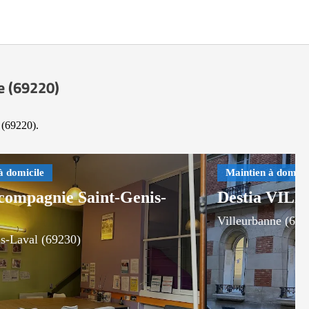
le (69220)
 (69220).
compagnie Saint-Genis-
Destia VI
Villeurbanne (691
is-Laval (69230)