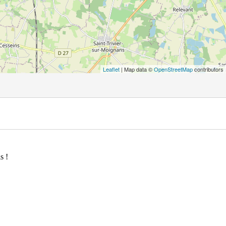
Leaflet
| Map data ©
OpenStreetMap
contributors
s !