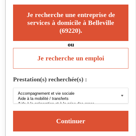
Je recherche une entreprise de
services à domicile à Belleville
(69220).
ou
Je recherche un emploi
Prestation(s) recherchée(s) :
Continuer