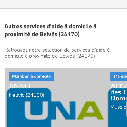
Autres services d'aide à domicile à
proximité de Belvès (24170)
Retrouvez notre sélection de services d'aide à
domicile à proximité de Belvès (24170).
ANACE
ACCA
des 
Neuvic (24190)
Domi
Mussid