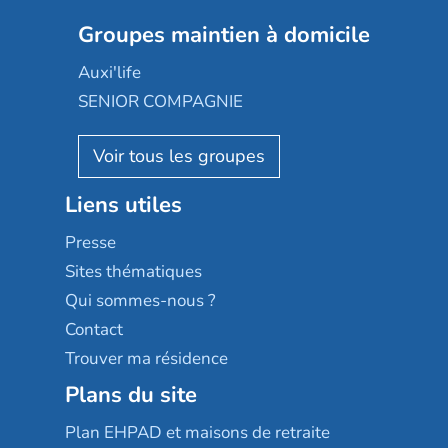
Nexity edenea
Colisée
Les jardins d'Arcadie
Groupes maintien à domicile
Groupe SOS
Occitalia
Le Noble Âge
Auxi'life
Appartseniors
Almage
SENIOR COMPAGNIE
Villa beausoleil
Pavonis santé
AGE D'OR Services
Reseda
Résidalya
Stella management
Groupe aplus
Liens utiles
Les villages d'or
Sérénys
Presse
Résidences services Villa Médicis
Sites thématiques
Qui sommes-nous ?
Contact
Trouver ma résidence
Plans du site
Plan EHPAD et maisons de retraite