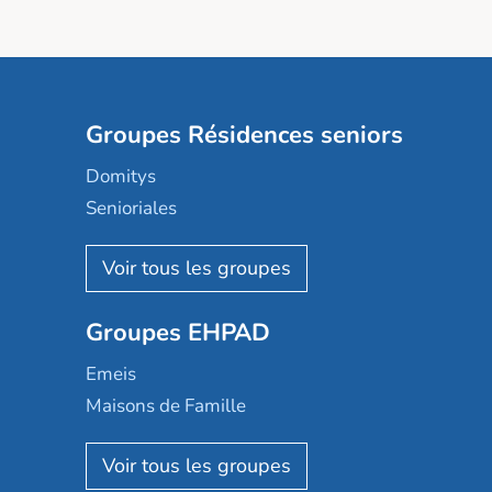
Groupes Résidences seniors
Domitys
Senioriales
Nohée
Les Résidentiels
Ovelia
Groupes EHPAD
Mobicap
Domusvi
Emeis
Happy Senior
Maisons de Famille
Espace et vie
Korian
Aquarelia
Emera