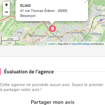
×
+
ELIAD
41 rue Thomas Édison - 25000
−
Besançon
2 km
1 mi
Leaflet
| Map data ©
OpenStreetMap
contributors
Évaluation de l'agence
Cette agence ne possède aucun avis. Soyez le premier
à partager votre avis !
Partager mon avis