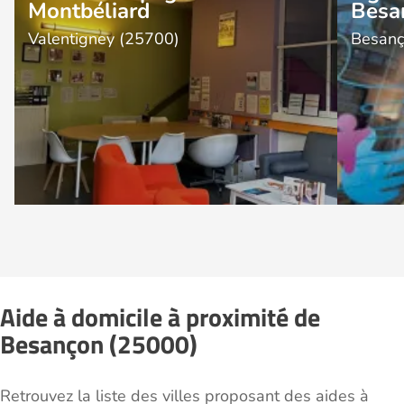
Montbéliard
Besa
Valentigney (25700)
Besanç
Aide à domicile à proximité de
Besançon (25000)
Retrouvez la liste des villes proposant des aides à