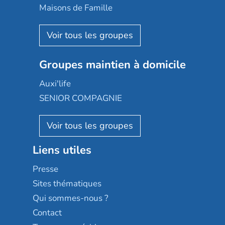
Happy Senior
Maisons de Famille
Espace et vie
Korian
Aquarelia
Emera
Nexity edenea
Colisée
Les jardins d'Arcadie
Groupes maintien à domicile
Groupe SOS
Occitalia
Le Noble Âge
Auxi'life
Appartseniors
Almage
SENIOR COMPAGNIE
Villa beausoleil
Pavonis santé
AGE D'OR Services
Reseda
Résidalya
Stella management
Groupe aplus
Liens utiles
Les villages d'or
Sérénys
Presse
Résidences services Villa Médicis
Sites thématiques
Qui sommes-nous ?
Contact