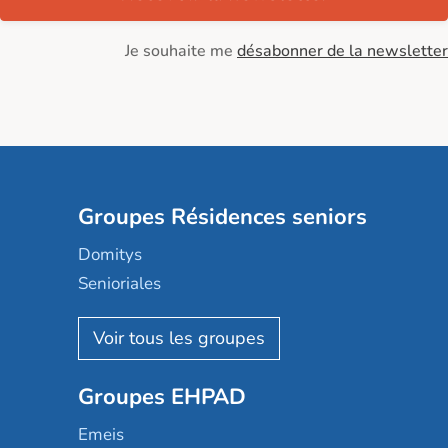
Je souhaite me
désabonner de la newsletter
Groupes Résidences seniors
Domitys
Senioriales
Nohée
Les Résidentiels
Ovelia
Groupes EHPAD
Mobicap
Domusvi
Emeis