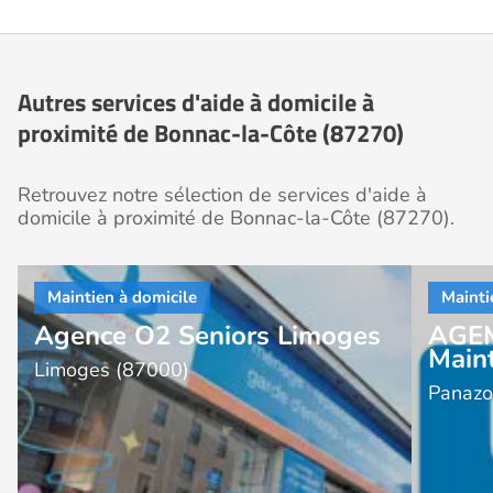
Autres services d'aide à domicile à
proximité de Bonnac-la-Côte (87270)
Retrouvez notre sélection de services d'aide à
domicile à proximité de Bonnac-la-Côte (87270).
Agence O2 Seniors Limoges
AGEM
Maint
Limoges (87000)
Panazo