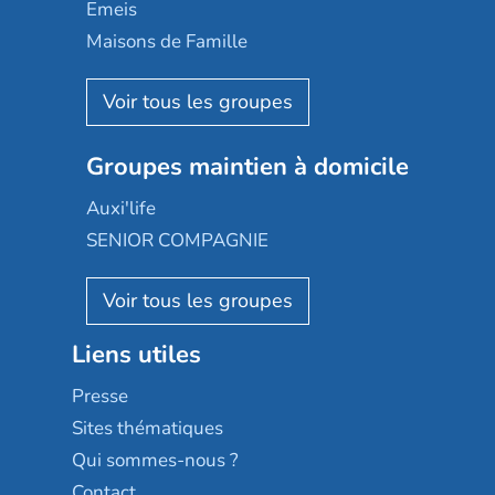
Domusvi
Emeis
Happy Senior
Maisons de Famille
Espace et vie
Korian
Aquarelia
Emera
Nexity edenea
Colisée
Les jardins d'Arcadie
Groupes maintien à domicile
Groupe SOS
Occitalia
Le Noble Âge
Auxi'life
Appartseniors
Almage
SENIOR COMPAGNIE
Villa beausoleil
Pavonis santé
AGE D'OR Services
Reseda
Résidalya
Stella management
Groupe aplus
Liens utiles
Les villages d'or
Sérénys
Presse
Résidences services Villa Médicis
Sites thématiques
Qui sommes-nous ?
Contact