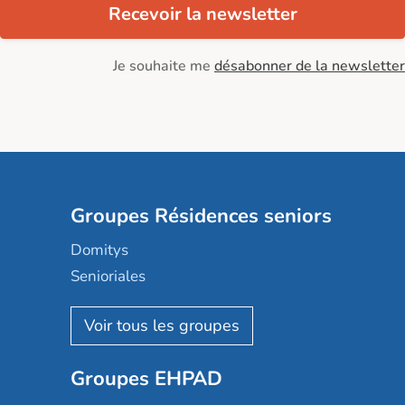
Recevoir la newsletter
Je souhaite me
désabonner de la newsletter
Groupes Résidences seniors
Domitys
Senioriales
Nohée
Les Résidentiels
Ovelia
Groupes EHPAD
Mobicap