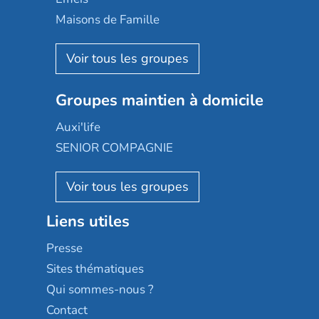
Happy Senior
Maisons de Famille
Espace et vie
Korian
Aquarelia
Emera
Nexity edenea
Colisée
Les jardins d'Arcadie
Groupes maintien à domicile
Groupe SOS
Occitalia
Le Noble Âge
Auxi'life
Appartseniors
Almage
SENIOR COMPAGNIE
Villa beausoleil
Pavonis santé
AGE D'OR Services
Reseda
Résidalya
Stella management
Groupe aplus
Liens utiles
Les villages d'or
Sérénys
Presse
Résidences services Villa Médicis
Sites thématiques
Qui sommes-nous ?
Contact