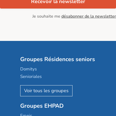
Recevoir la newsletter
Je souhaite me
désabonner de la newsletter
Groupes Résidences seniors
Domitys
Senioriales
Nohée
Les Résidentiels
Ovelia
Groupes EHPAD
Mobicap
Domusvi
Emeis