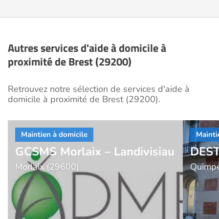
Autres services d'aide à domicile à
proximité de Brest (29200)
Retrouvez notre sélection de services d'aide à
domicile à proximité de Brest (29200).
GCSMS Morlaix – Landivisiau
DEST
Morlaix (29600)
Quimpe