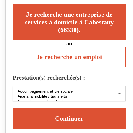
Je recherche une entreprise de
services à domicile à Cabestany
(66330).
ou
Je recherche un emploi
Prestation(s) recherchée(s) :
Continuer