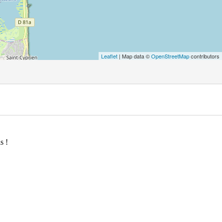
Leaflet
| Map data ©
OpenStreetMap
contributors
s !