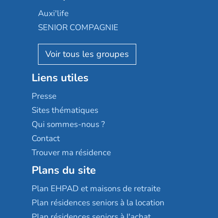
Occitalia
Le Noble Âge
Auxi'life
Appartseniors
Almage
SENIOR COMPAGNIE
Villa beausoleil
Pavonis santé
AGE D'OR Services
Reseda
Résidalya
Stella management
Groupe aplus
Liens utiles
Les villages d'or
Sérénys
Presse
Résidences services Villa Médicis
Sites thématiques
Qui sommes-nous ?
Contact
Trouver ma résidence
Plans du site
Plan EHPAD et maisons de retraite
Plan résidences seniors à la location
Plan résidences seniors à l'achat