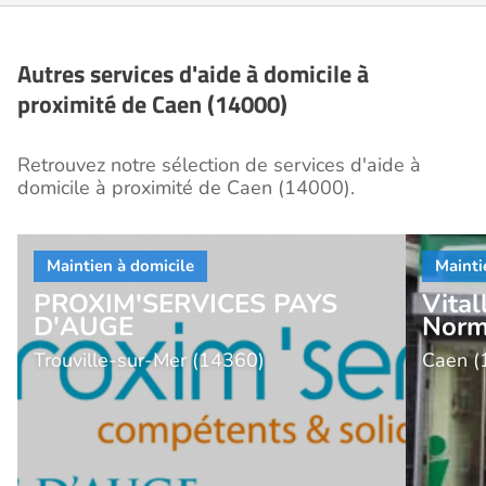
Autres services d'aide à domicile à
proximité de Caen (14000)
Retrouvez notre sélection de services d'aide à
domicile à proximité de Caen (14000).
PROXIM'SERVICES PAYS
Vital
D'AUGE
Norm
Trouville-sur-Mer (14360)
Caen (