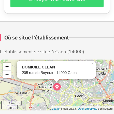
Où se situe l'établissement
L'établissement se situe à Caen (14000).
×
+
DOMICILE CLEAN
205 rue de Bayeux - 14000 Caen
−
2 km
1 mi
Leaflet
| Map data ©
OpenStreetMap
contributors