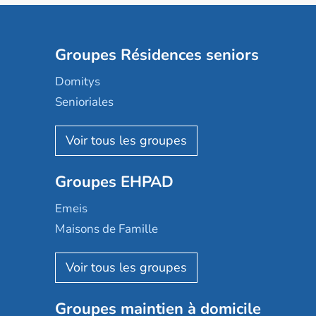
Groupes Résidences seniors
Domitys
Senioriales
Nohée
Les Résidentiels
Ovelia
Groupes EHPAD
Mobicap
Domusvi
Emeis
Happy Senior
Maisons de Famille
Espace et vie
Korian
Aquarelia
Emera
Nexity edenea
Colisée
Les jardins d'Arcadie
Groupes maintien à domicile
Groupe SOS