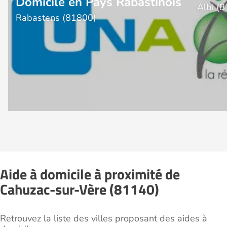
Domicile en Pays Rabastinois
Albi (
Rabastens (81800)
Aide à domicile à proximité de
Cahuzac-sur-Vère (81140)
Retrouvez la liste des villes proposant des aides à