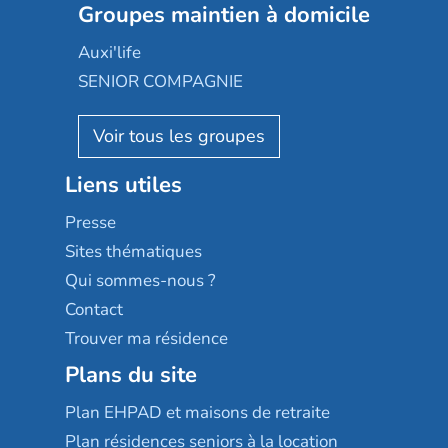
Les jardins d'Arcadie
Groupes maintien à domicile
Groupe SOS
Occitalia
Le Noble Âge
Auxi'life
Appartseniors
Almage
SENIOR COMPAGNIE
Villa beausoleil
Pavonis santé
AGE D'OR Services
Reseda
Résidalya
Stella management
Groupe aplus
Liens utiles
Les villages d'or
Sérénys
Presse
Résidences services Villa Médicis
Sites thématiques
Qui sommes-nous ?
Contact
Trouver ma résidence
Plans du site
Plan EHPAD et maisons de retraite
Plan résidences seniors à la location