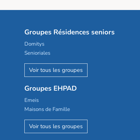
Groupes Résidences seniors
Domitys
Senioriales
Nohée
Les Résidentiels
Ovelia
Groupes EHPAD
Mobicap
Domusvi
Emeis
Happy Senior
Maisons de Famille
Espace et vie
Korian
Aquarelia
Emera
Nexity edenea
Colisée