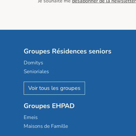
Je souhaite me
désabonner de la newsletter
Groupes Résidences seniors
Domitys
Senioriales
Nohée
Les Résidentiels
Ovelia
Groupes EHPAD
Mobicap
Domusvi
Emeis
Happy Senior
Maisons de Famille
Espace et vie
Korian