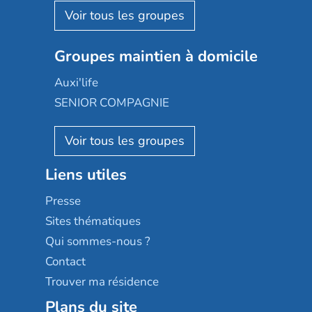
Aquarelia
Emera
Nexity edenea
Colisée
Les jardins d'Arcadie
Groupes maintien à domicile
Groupe SOS
Occitalia
Le Noble Âge
Auxi'life
Appartseniors
Almage
SENIOR COMPAGNIE
Villa beausoleil
Pavonis santé
AGE D'OR Services
Reseda
Résidalya
Stella management
Groupe aplus
Liens utiles
Les villages d'or
Sérénys
Presse
Résidences services Villa Médicis
Sites thématiques
Qui sommes-nous ?
Contact
Trouver ma résidence
Plans du site