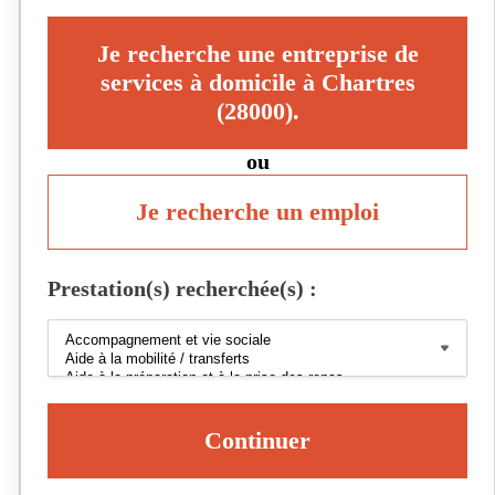
Je recherche une entreprise de
services à domicile à Chartres
(28000).
ou
Je recherche un emploi
Prestation(s) recherchée(s) :
Continuer