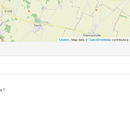
Leaflet
| Map data ©
OpenStreetMap
contributors
s !