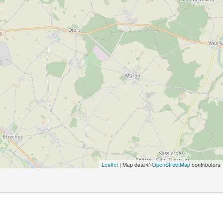
Leaflet
| Map data ©
OpenStreetMap
contributors