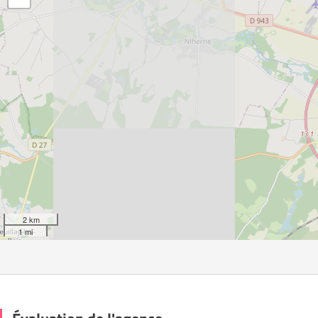
2 km
1 mi