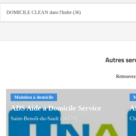
DOMICILE CLEAN dans l'Indre (36)
Autres ser
Retrouvez 
ADS Aide à Domicile Service
A
Saint-Benoît-du-Sault (36170)
Ch