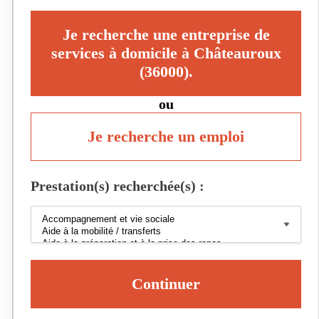
Je recherche une entreprise de
services à domicile à Châteauroux
(36000).
ou
Je recherche un emploi
Prestation(s) recherchée(s) :
Continuer