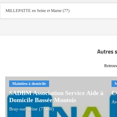
MILLEPATTE en Seine et Marne (77)
Autres s
Retrouv
SADBM Association Service Aide à
C
Domicile Bassée Montois
Av
Bray-sur-Seine (77480)