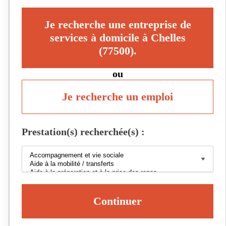
Je recherche une entreprise de
services à domicile à Chelles
(77500).
ou
Je recherche un emploi
Prestation(s) recherchée(s) :
Continuer