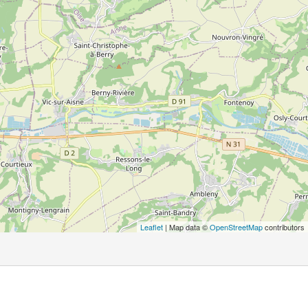
Leaflet
| Map data ©
OpenStreetMap
contributors