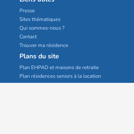
Sérénys
Presse
Résidences services Villa Médicis
Sites thématiques
Qui sommes-nous ?
Contact
Trouver ma résidence
Plans du site
Plan EHPAD et maisons de retraite
Plan résidences seniors à la location
Plan résidences seniors à l'achat
Plan résidences seniors à l'investissement
Plan hébergement familial
Plan services à domicile
Plan colocation seniors
Services complémentaires