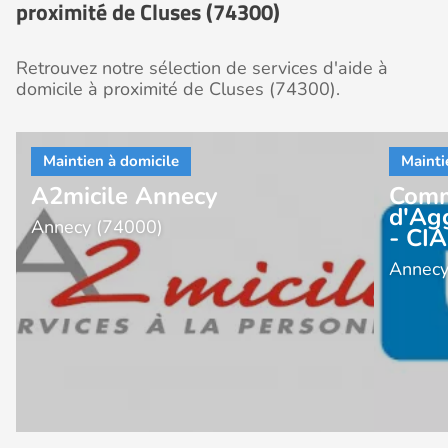
proximité de Cluses (74300)
Retrouvez notre sélection de services d'aide à
domicile à proximité de Cluses (74300).
A2micile Annecy
Com
d'Ag
Annecy (74000)
- CI
Annecy