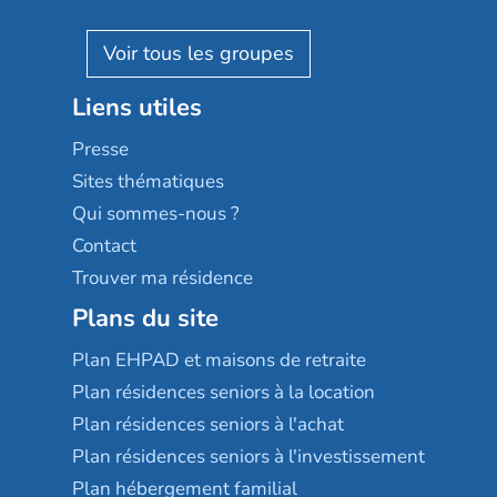
Villa beausoleil
Pavonis santé
AGE D'OR Services
Reseda
Résidalya
Stella management
Groupe aplus
Liens utiles
Les villages d'or
Sérénys
Presse
Résidences services Villa Médicis
Sites thématiques
Qui sommes-nous ?
Contact
Trouver ma résidence
Plans du site
Plan EHPAD et maisons de retraite
Plan résidences seniors à la location
Plan résidences seniors à l'achat
Plan résidences seniors à l'investissement
Plan hébergement familial