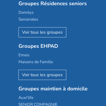
Groupes Résidences seniors
Domitys
Senioriales
Nohée
Les Résidentiels
Ovelia
Groupes EHPAD
Mobicap
Domusvi
Emeis
Happy Senior
Maisons de Famille
Espace et vie
Korian
Aquarelia
Emera
Nexity edenea
Colisée
Les jardins d'Arcadie
Groupes maintien à domicile
Groupe SOS
Occitalia
Le Noble Âge
Auxi'life
Appartseniors
Almage
SENIOR COMPAGNIE