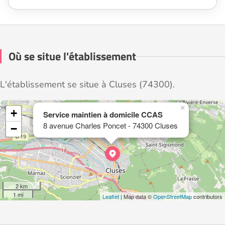
Où se situe l'établissement
L'établissement se situe à Cluses (74300).
×
+
Service maintien à domicile CCAS
8 avenue Charles Poncet - 74300 Cluses
−
2 km
1 mi
Leaflet
| Map data ©
OpenStreetMap
contributors