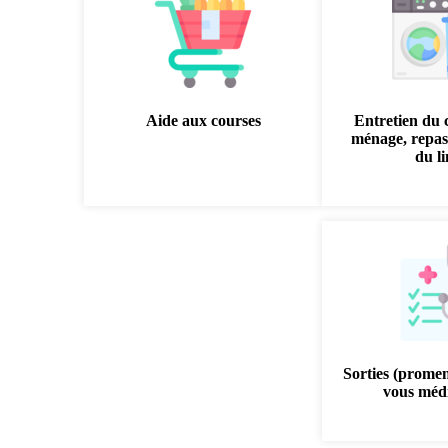
Aide aux courses
Entretien du 
ménage, repas
du l
Sorties (prome
vous médi