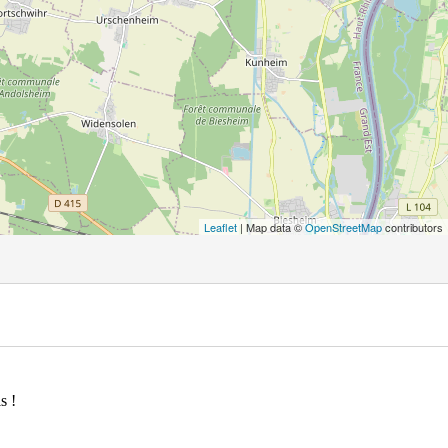
Leaflet
| Map data ©
OpenStreetMap
contributors
s !