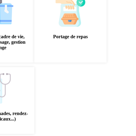
cadre de vie,
Portage de repas
sage, gestion
inge
nades, rendez-
caux...)