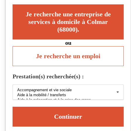
Je recherche une entreprise de
services à domicile à Colmar
(68000).
ou
Je recherche un emploi
Prestation(s) recherchée(s) :
Continuer