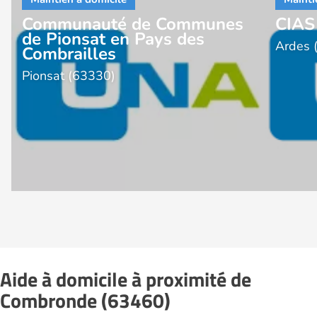
Communauté de Communes
CIAS
de Pionsat en Pays des
Ardes 
Combrailles
Pionsat (63330)
Aide à domicile à proximité de
Combronde (63460)