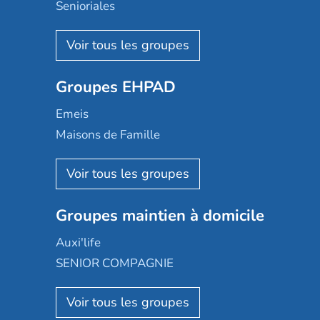
Senioriales
Nohée
Les Résidentiels
Ovelia
Groupes EHPAD
Mobicap
Domusvi
Emeis
Happy Senior
Maisons de Famille
Espace et vie
Korian
Aquarelia
Emera
Nexity edenea
Colisée
Les jardins d'Arcadie
Groupes maintien à domicile
Groupe SOS
Occitalia
Le Noble Âge
Auxi'life
Appartseniors
Almage
SENIOR COMPAGNIE
Villa beausoleil
Pavonis santé
AGE D'OR Services
Reseda
Résidalya
Stella management