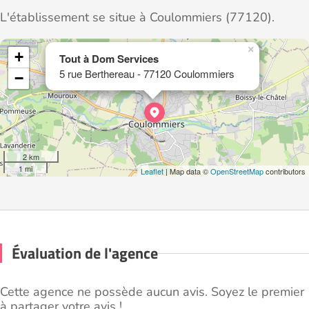
L'établissement se situe à Coulommiers (77120).
×
+
Tout à Dom Services
5 rue Berthereau - 77120 Coulommiers
−
2 km
1 mi
Leaflet
| Map data ©
OpenStreetMap
contributors
Évaluation de l'agence
Cette agence ne possède aucun avis. Soyez le premier
à partager votre avis !