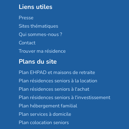
Groupe aplus
Liens utiles
Les villages d'or
Sérénys
Presse
Résidences services Villa Médicis
Sites thématiques
Qui sommes-nous ?
Contact
Trouver ma résidence
Plans du site
Plan EHPAD et maisons de retraite
Plan résidences seniors à la location
Plan résidences seniors à l'achat
Plan résidences seniors à l'investissement
Plan hébergement familial
Plan services à domicile
Plan colocation seniors