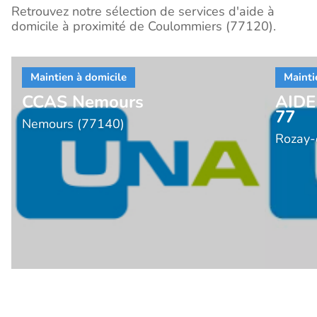
Retrouvez notre sélection de services d'aide à
domicile à proximité de Coulommiers (77120).
CCAS Nemours
AIDE
77
Nemours (77140)
Rozay-