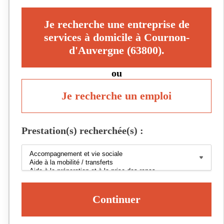
Je recherche une entreprise de
services à domicile à Cournon-
d'Auvergne (63800).
ou
Je recherche un emploi
Prestation(s) recherchée(s) :
Continuer