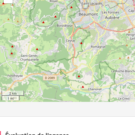
2 km
1 mi