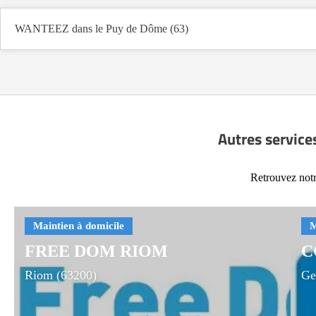
WANTEEZ dans le Puy de Dôme (63)
Autres service
Retrouvez notr
FREE DOM RIOM
C
Riom (63200)
Ge