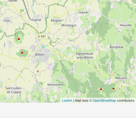
Leaflet
| Map data ©
OpenStreetMap
contributors