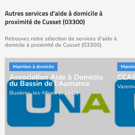
Autres services d'aide à domicile à
proximité de Cusset (03300)
Retrouvez notre sélection de services d'aide à
domicile à proximité de Cusset (03300).
Association Aide à Domicile
CCAS
du Bassin de l'Aumance
Varenn
Buxières-les-Mines (03440)