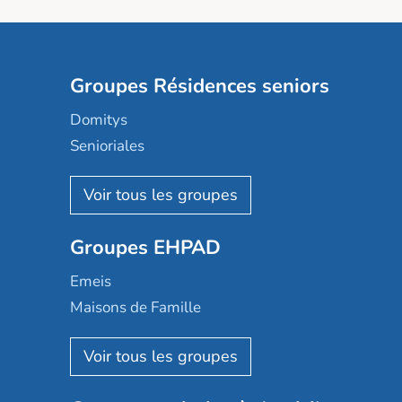
Groupes Résidences seniors
Domitys
Senioriales
Nohée
Les Résidentiels
Ovelia
Groupes EHPAD
Mobicap
Domusvi
Emeis
Happy Senior
Maisons de Famille
Espace et vie
Korian
Aquarelia
Emera
Nexity edenea
Colisée