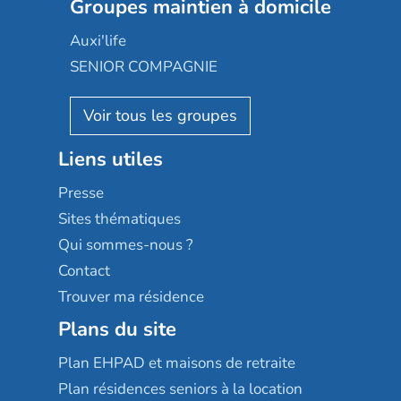
Les jardins d'Arcadie
Groupes maintien à domicile
Groupe SOS
Occitalia
Le Noble Âge
Auxi'life
Appartseniors
Almage
SENIOR COMPAGNIE
Villa beausoleil
Pavonis santé
AGE D'OR Services
Reseda
Résidalya
Stella management
Groupe aplus
Liens utiles
Les villages d'or
Sérénys
Presse
Résidences services Villa Médicis
Sites thématiques
Qui sommes-nous ?
Contact
Trouver ma résidence
Plans du site
Plan EHPAD et maisons de retraite
Plan résidences seniors à la location