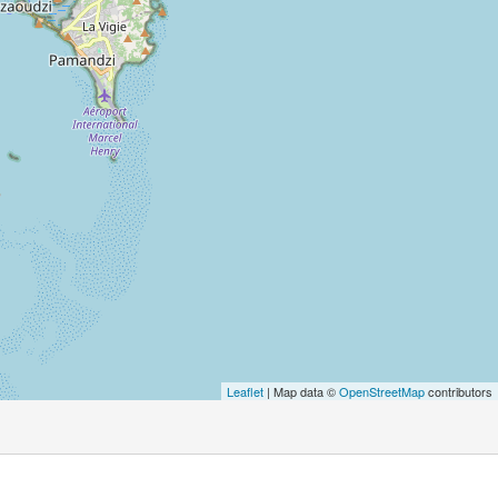
Leaflet
| Map data ©
OpenStreetMap
contributors