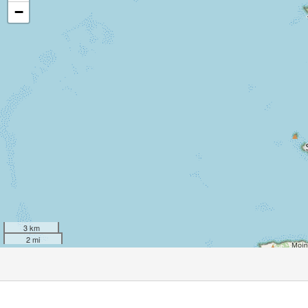
−
3 km
2 mi