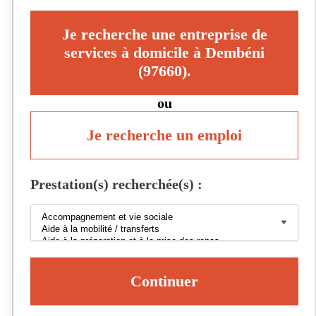
Je recherche une entreprise de
services à domicile à Dembéni
(97660).
ou
Je recherche un emploi
Prestation(s) recherchée(s) :
Continuer