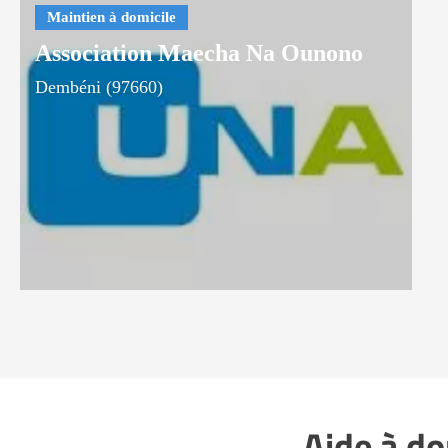
Association Maecha Na Ounono
Dembéni (97660)
Aide à do