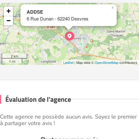
×
+
ADDSE
6 Rue Dunan - 62240 Desvres
−
2 km
1 mi
Leaflet
| Map data ©
OpenStreetMap
contributors
Évaluation de l'agence
Cette agence ne possède aucun avis. Soyez le premier
à partager votre avis !