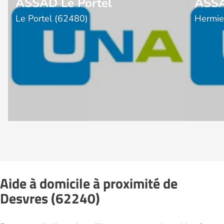
ASSAD Le Portel
ASSA
Le Portel (62480)
Hermie
Aide à domicile à proximité de
Desvres (62240)