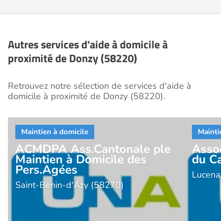
Autres services d'aide à domicile à
proximité de Donzy (58220)
Retrouvez notre sélection de services d'aide à
domicile à proximité de Donzy (58220).
ACMDPA Ass.Cantonale ple
Assoc
Maintien à Domicile des
du C
Pers.Agées
Lucena
Saint-Benin-d'Azy (58270)