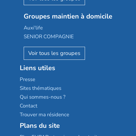
Nexity edenea
Colisée
Les jardins d'Arcadie
Groupes maintien à domicile
Groupe SOS
Occitalia
Le Noble Âge
Auxi'life
Appartseniors
Almage
SENIOR COMPAGNIE
Villa beausoleil
Pavonis santé
AGE D'OR Services
Reseda
Résidalya
Stella management
Groupe aplus
Liens utiles
Les villages d'or
Sérénys
Presse
Résidences services Villa Médicis
Sites thématiques
Qui sommes-nous ?
Contact
Trouver ma résidence
Plans du site