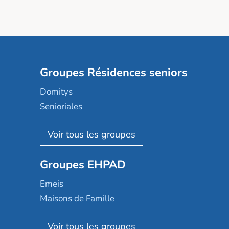
Groupes Résidences seniors
Domitys
Senioriales
Nohée
Les Résidentiels
Ovelia
Groupes EHPAD
Mobicap
Domusvi
Emeis
Happy Senior
Maisons de Famille
Espace et vie
Korian
Aquarelia
Emera