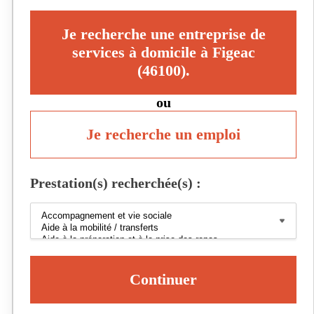
Je recherche une entreprise de
services à domicile à Figeac
(46100).
ou
Je recherche un emploi
Prestation(s) recherchée(s) :
Continuer