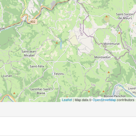
Leaflet
| Map data ©
OpenStreetMap
contributors