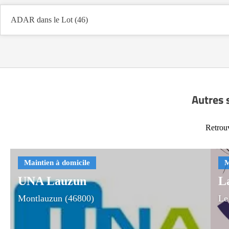
ADAR dans le Lot (46)
Autres 
Retrouv
UNA Lauzun
L
Montlauzun (46800)
Le