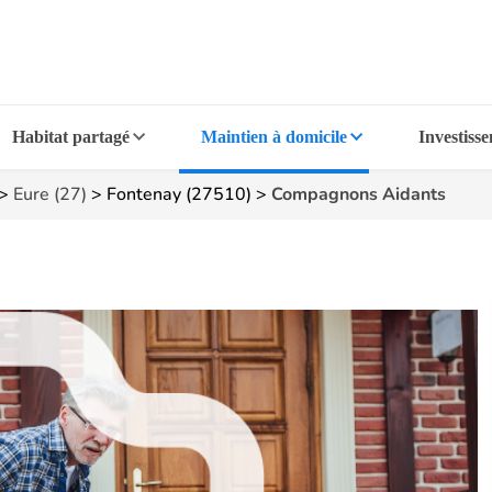
Habitat partagé
Maintien à domicile
Investiss
>
Eure (27)
>
Fontenay (27510)
>
Compagnons Aidants