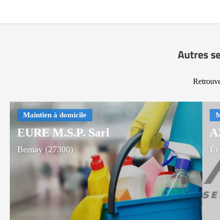
Autres se
Retrouve
EURE M.S.P. Sarl
A
Bernay (27300)
Év