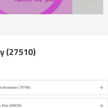
ay (27510)
te-Honorine (78700)
x-Pots (60650)