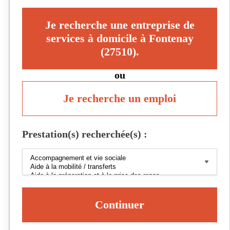
Je recherche une entreprise de
services à domicile à Fontenay
(27510).
ou
Je recherche un emploi
Prestation(s) recherchée(s) :
Continuer