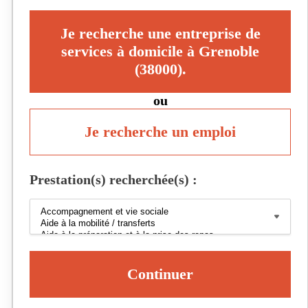
Je recherche une entreprise de
services à domicile à Grenoble
(38000).
ou
Je recherche un emploi
Prestation(s) recherchée(s) :
Continuer