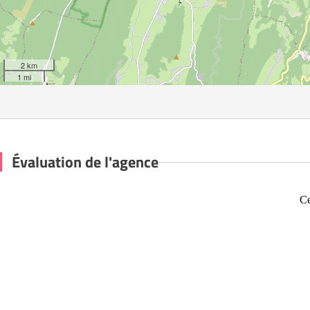
2 km
1 mi
Évaluation de l'agence
Ce