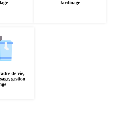
lage
Jardinage
cadre de vie,
sage, gestion
inge