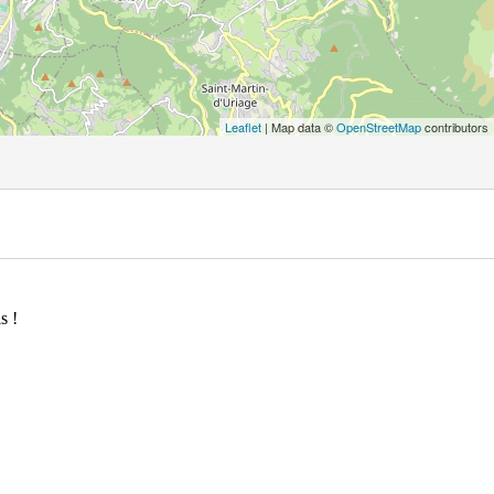
Leaflet
| Map data ©
OpenStreetMap
contributors
s !