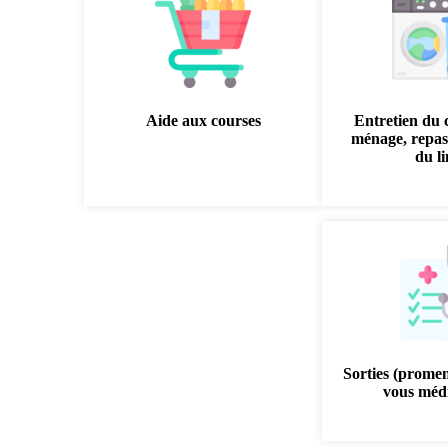
Aide aux courses
Entretien du 
ménage, repas
du l
Sorties (prome
vous médi