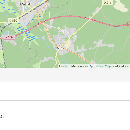
Leaflet
| Map data ©
OpenStreetMap
contributors
s !