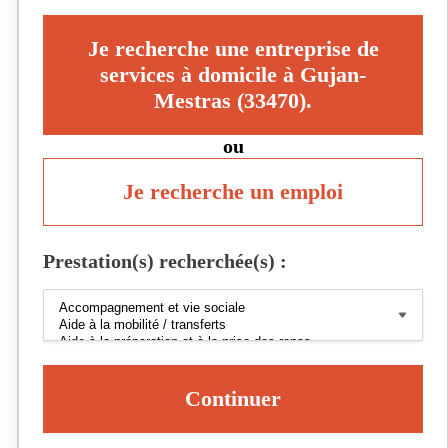
Je recherche une entreprise de
services à domicile à Gujan-
Mestras (33470).
ou
Je recherche un emploi
Prestation(s) recherchée(s) :
Continuer