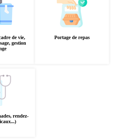
cadre de vie,
Portage de repas
sage, gestion
inge
nades, rendez-
caux...)