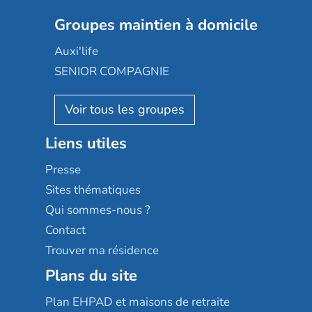
Nexity edenea
Colisée
Les jardins d'Arcadie
Groupes maintien à domicile
Groupe SOS
Occitalia
Le Noble Âge
Auxi'life
Appartseniors
Almage
SENIOR COMPAGNIE
Villa beausoleil
Pavonis santé
AGE D'OR Services
Reseda
Résidalya
Stella management
Groupe aplus
Liens utiles
Les villages d'or
Sérénys
Presse
Résidences services Villa Médicis
Sites thématiques
Qui sommes-nous ?
Contact
Trouver ma résidence
Plans du site
Plan EHPAD et maisons de retraite