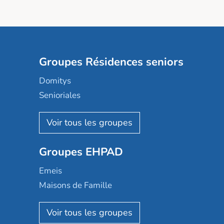
Groupes Résidences seniors
Domitys
Senioriales
Nohée
Les Résidentiels
Ovelia
Groupes EHPAD
Mobicap
Domusvi
Emeis
Happy Senior
Maisons de Famille
Espace et vie
Korian
Aquarelia
Emera