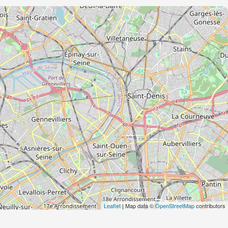
Leaflet
| Map data ©
OpenStreetMap
contributors