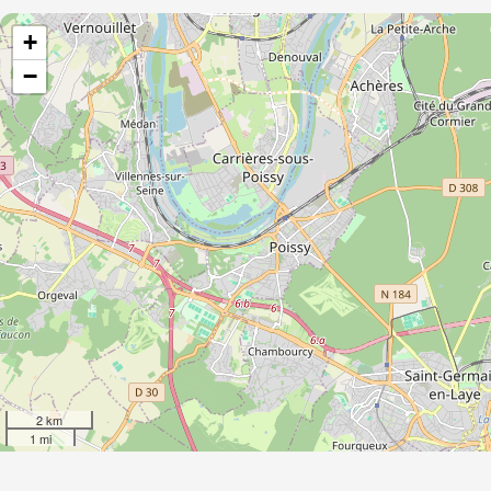
+
−
2 km
1 mi