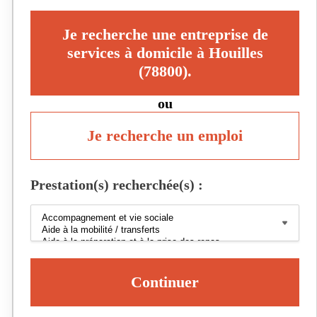
Je recherche une entreprise de
services à domicile à Houilles
(78800).
ou
Je recherche un emploi
Prestation(s) recherchée(s) :
Continuer